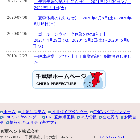
2021/12/28
【年末年始休業のお知らせ】 2021年12月30日(木)～
2022年1月4日(火)
2020/07/08
【夏季休業のお知らせ】 2020年8月8日(土)～2020年
8月16日(日)
2020/04/06
【ゴールデンウィーク休業のお知らせ】
2020年4月29日(水)、2020年5月2日(土)～2020年5月6
日(水)
2019/12/23
一般建設業 とび・土工工事業の許可を取得致しまし
た
ホーム
生産システム
汎用パイプベンダー
CNCパイプベンダー
CNCワイヤベンダー
CNC直線矯正機
求人情報
会社案内
お問合
せ
情報セキュリティ基本方針
京葉ベンド株式会社
〒272-0032 千葉県市川市大洲 4-7-12 TEL
047-377-1521